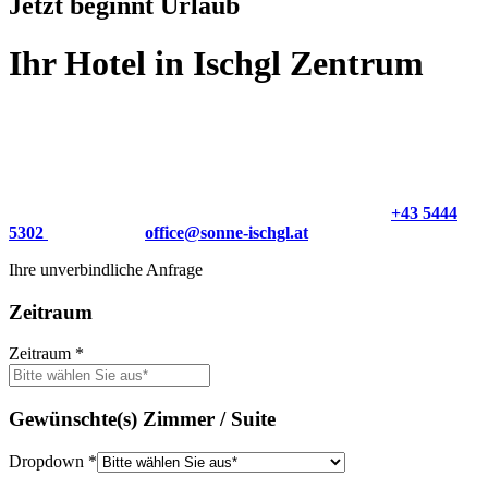
Jetzt beginnt Urlaub
Ihr Hotel in Ischgl Zentrum
Ischgl hautnah erleben und sich vom Zauber in unserem 4 Sterne
Superior Hotel Sonne in Ischgl leiten lassen – Sie werden überrascht
sein wie schön ihr Sommerurlaub sowohl auch ihr Winterurlaub in
Ischgl sein wird.
Wir stehen Ihnen natürlich auch gerne telefonisch unter
+43 5444
5302
oder per Mail
office@sonne-ischgl.at
zur Verfügung.
Ihre unverbindliche Anfrage
Zeitraum
Zeitraum
*
Gewünschte(s) Zimmer / Suite
Dropdown
*